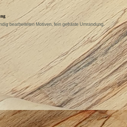
rung
ndig bearbeiteten Motiven, fein gefräste Umrandung.