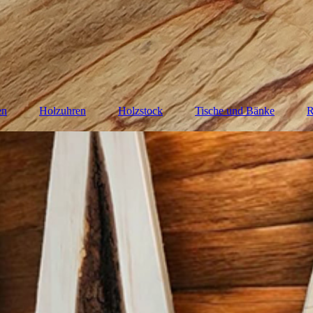
en
Holzuhren
Holzstock
Tische und Bänke
R