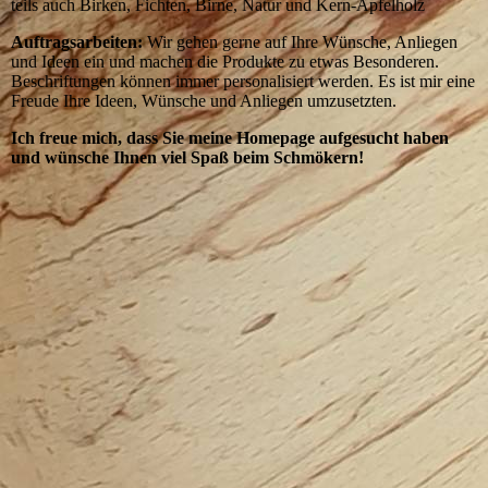
teils auch Birken, Fichten, Birne, Natur und Kern-Apfelholz
Auftragsarbeiten:
Wir gehen gerne auf Ihre Wünsche, Anliegen
und Ideen ein und machen die Produkte zu etwas Besonderen.
Beschriftungen können immer personalisiert werden. Es ist mir eine
Freude Ihre Ideen, Wünsche und Anliegen umzusetzten.
Ich freue mich, dass Sie meine Homepage aufgesucht haben
und wünsche Ihnen viel Spaß beim Schmökern!