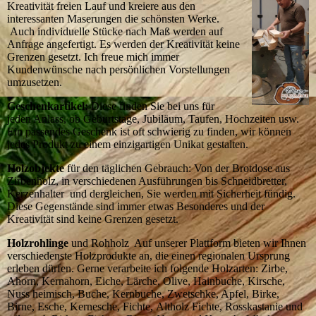
Kreativität freien Lauf und kreiere aus den
interessanten Maserungen die schönsten Werke.
Auch individuelle Stücke nach Maß werden auf
Anfrage angefertigt. Es werden der Kreativität keine
Grenzen gesetzt. Ich freue mich immer
Kundenwünsche nach persönlichen Vorstellungen
umzusetzen.
Geschenkartikel:
Diese finden Sie bei uns für
jeden Anlass, ob Geburtstage, Jubiläum, Taufen, Hochzeiten usw.
Ein passendes Geschenk ist oft schwierig zu finden, wir können
jedes Produkt zu einem einzigartigen Unikat gestalten.
Holzobjekte
für den täglichen Gebrauch: Von der Brotdose aus
Zirbenholz, in verschiedenen Ausführungen bis Schneidbretter,
Kerzenhalter und dergleichen, Sie werden mit Sicherheit fündig.
Diese Gegenstände sind immer etwas Besonderes und der
Kreativität sind keine Grenzen gesetzt.
Holzrohlinge
und Rohholz Auf unserer Plattform bieten wir Ihnen
verschiedenste Holzprodukte an, die einen regionalen Ursprung
erleben dürfen. Gerne verarbeite ich folgende Holzarten: Zirbe,
Ahorn, Kernahorn, Eiche, Lärche, Olive, Hainbuche, Kirsche,
Nuss heimisch, Buche, Kernbuche, Zwetschke, Apfel, Birke,
Birne, Esche, Kernesche, Fichte, Altholz Fichte, Rosskastanie und